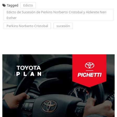
Tagged
Edicto
Edicto de Sucesión de Perkins Norberto Cristobal y Alderete Neri
Esther
Perkins Norberto Cristobal
sucesión
Navegación
de
entradas