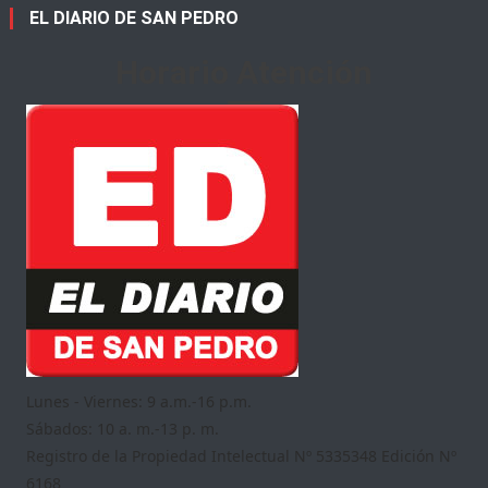
EL DIARIO DE SAN PEDRO
Horario Atención
Lunes - Viernes: 9 a.m.-16 p.m.
Sábados: 10 a. m.-13 p. m.
Registro de la Propiedad Intelectual Nº 5335348 Edición Nº
6168