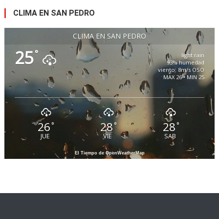
CLIMA EN SAN PEDRO
CLIMA EN SAN PEDRO
25
°
light rain
93% humedad
viento: 8m/s OSO
MAX 26 • MIN 25
26
28
28
°
°
°
JUE
VIE
SAB
El Tiempo de OpenWeatherMap