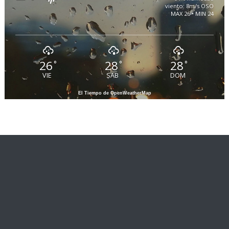
viento: 8m/s OSO
MAX 26 • MIN 24
26
28
28
°
°
°
VIE
SAB
DOM
El Tiempo de OpenWeatherMap