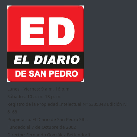
Lunes - Viernes: 9 a.m.-16 p.m.
Sábados: 10 a. m.-13 p. m.
Registro de la Propiedad Intelectual Nº 5335348 Edición Nº
6168
Propietario: El Diario de San Pedro SRL.
Fundado el 7 de Octubre de 2002
Director: Fernando González Bettendorff