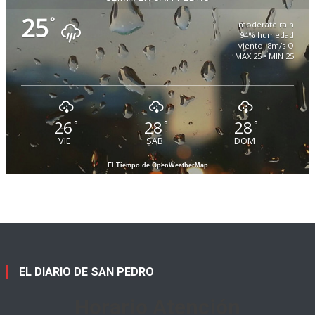
25
°
moderate rain
94% humedad
viento: 8m/s O
MAX 25 • MIN 25
26
28
28
°
°
°
VIE
SAB
DOM
El Tiempo de OpenWeatherMap
EL DIARIO DE SAN PEDRO
Horario Atención