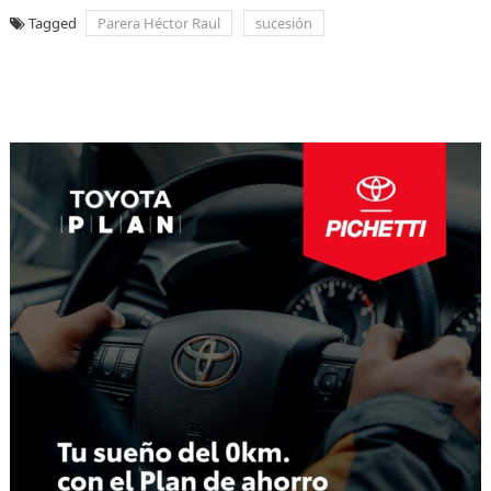
Tagged
Parera Héctor Raul
sucesión
Navegación
de
entradas