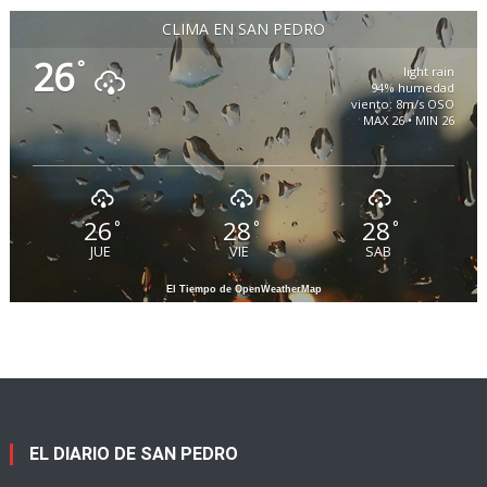
CLIMA EN SAN PEDRO
26
°
light rain
94% humedad
viento: 8m/s OSO
MAX 26 • MIN 26
26
28
28
°
°
°
JUE
VIE
SAB
El Tiempo de OpenWeatherMap
EL DIARIO DE SAN PEDRO