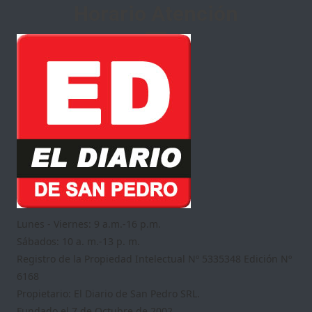
Horario Atención
Lunes - Viernes: 9 a.m.-16 p.m.
Sábados: 10 a. m.-13 p. m.
Registro de la Propiedad Intelectual Nº 5335348 Edición Nº
6168
Propietario: El Diario de San Pedro SRL.
Fundado el 7 de Octubre de 2002