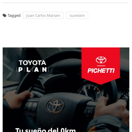
Tagged
Juan Carlos Mariani
sucesión
Navegación
de
entradas