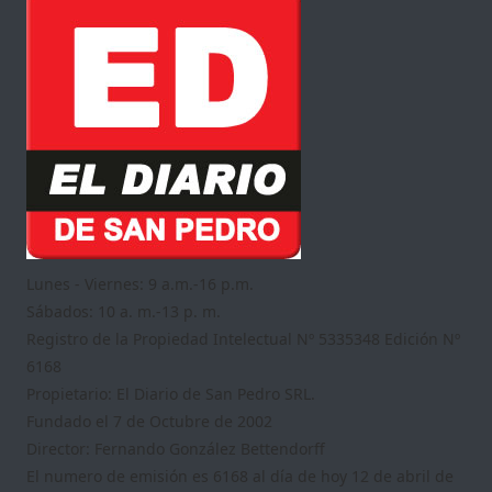
Lunes - Viernes: 9 a.m.-16 p.m.
Sábados: 10 a. m.-13 p. m.
Registro de la Propiedad Intelectual Nº 5335348 Edición Nº
6168
Propietario: El Diario de San Pedro SRL.
Fundado el 7 de Octubre de 2002
Director: Fernando González Bettendorff
El numero de emisión es 6168 al día de hoy 12 de abril de