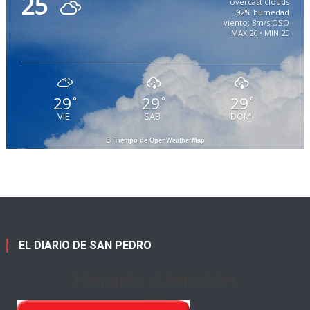
25
overcast clouds
92% humedad
viento: 8m/s OSO
MAX 26 • MIN 25
29
29
29
°
°
°
VIE
SAB
DOM
El Tiempo de OpenWeatherMap
EL DIARIO DE SAN PEDRO
Horario Atención