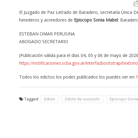
El Juzgado de Paz Letrado de Baradero, secretaría Única De
herederos y acreedores de
Episcopo Sonia Mabel
. Barader
ESTEBAN OMAR PERUSINA
ABOGADO SECRETARIO
(Publicación válida para el días 04, 05 y 06 de mayo de 202
https://notificaciones.scba.gov.ar/interfazbootstrap/texto
Todos los edictos los podes publicados los puedes ver en:
Tagged
Edicto
Edicto de sucesión
Episcopo Soni
Navegación
de
entradas