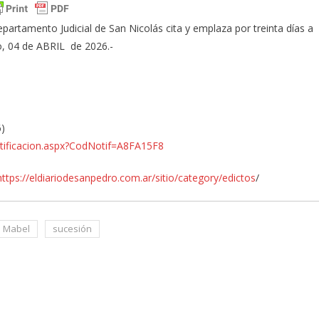
partamento Judicial de San Nicolás cita y emplaza por treinta días a
o, 04 de ABRIL de 2026.-
6)
notificacion.aspx?CodNotif=A8FA15F8
https://eldiariodesanpedro.com.ar/sitio/category/edictos
/
a Mabel
sucesión