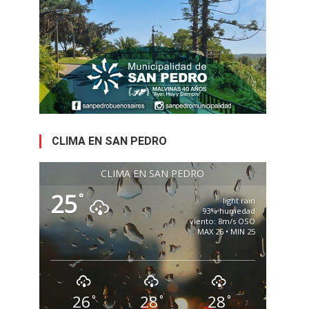
CLIMA EN SAN PEDRO
CLIMA EN SAN PEDRO
25
°
light rain
93% humedad
viento: 8m/s OSO
MAX 26 • MIN 25
26
28
28
°
°
°