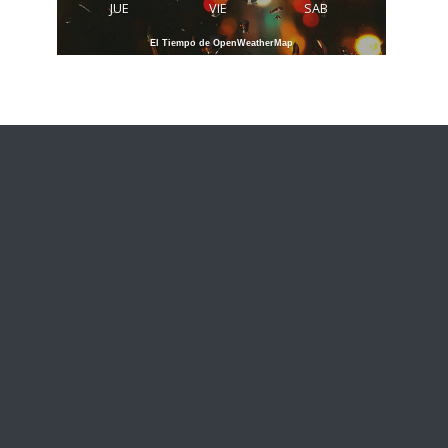
JUE
VIE
SAB
El Tiempo de OpenWeatherMap