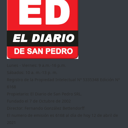
Lunes - Viernes: 9 a.m.-16 p.m.
Sábados: 10 a. m.-13 p. m.
Registro de la Propiedad Intelectual Nº 5335348 Edición Nº
6168
Propietario: El Diario de San Pedro SRL.
Fundado el 7 de Octubre de 2002
Director: Fernando González Bettendorff
El numero de emisión es 6168 al día de hoy 12 de abril de
2021