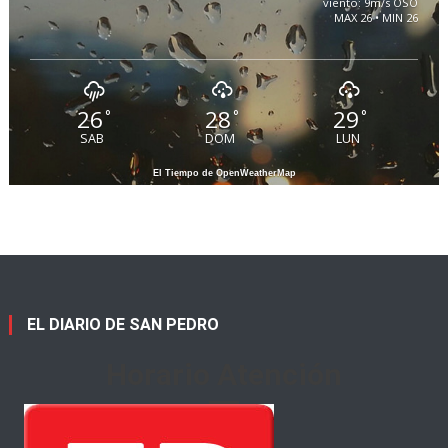
viento: 9m/s OSO
MAX 26 • MIN 26
26
28
29
°
°
°
SAB
DOM
LUN
El Tiempo de OpenWeatherMap
EL DIARIO DE SAN PEDRO
Horario Atención