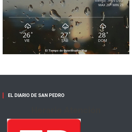
viento: 7m/s OSO
MAX 26 • MIN 23
26
27
28
°
°
°
VIE
SAB
DOM
El Tiempo de OpenWeatherMap
EL DIARIO DE SAN PEDRO
Horario Atención