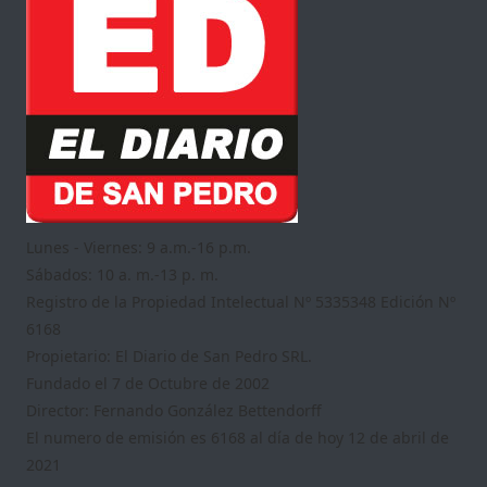
Lunes - Viernes: 9 a.m.-16 p.m.
Sábados: 10 a. m.-13 p. m.
Registro de la Propiedad Intelectual Nº 5335348 Edición Nº
6168
Propietario: El Diario de San Pedro SRL.
Fundado el 7 de Octubre de 2002
Director: Fernando González Bettendorff
El numero de emisión es 6168 al día de hoy 12 de abril de
2021