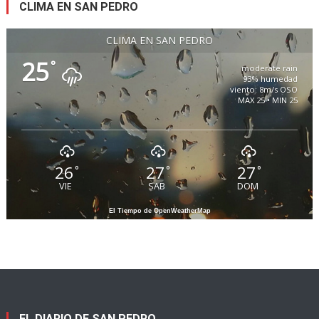
CLIMA EN SAN PEDRO
CLIMA EN SAN PEDRO
25
°
moderate rain
93% humedad
viento: 8m/s OSO
MAX 25 • MIN 25
26
27
27
°
°
°
VIE
SAB
DOM
El Tiempo de OpenWeatherMap
EL DIARIO DE SAN PEDRO