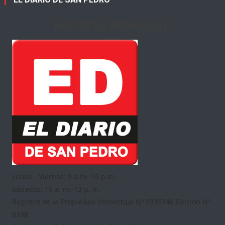
Horario Atención
Lunes - Viernes: 9 a.m.-16 p.m.
Sábados: 10 a. m.-13 p. m.
Registro de la Propiedad Intelectual Nº 5335348 Edición Nº
6168