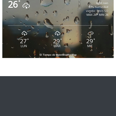
26
°
light rain
93% humedad
viento: 8m/s SO
MAX 26 • MIN 26
27
29
29
°
°
°
LUN
MAR
MIE
El Tiempo de OpenWeatherMap