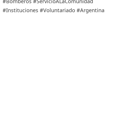
#Bomberos #ServicioALaComunidad
#Instituciones #Voluntariado #Argentina