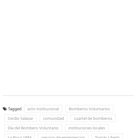
Tagged
acto institucional
Bomberos Voluntarios
Cecilio Salazar
comunidad
cuartel de bomberos
Día del Bombero Voluntario
instituciones locales
La Boca 1884
servicio de emergencias
Tomás Liberti