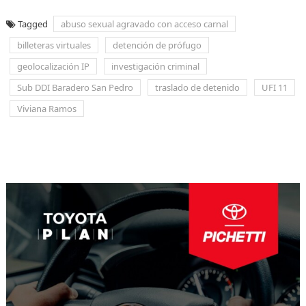
Tagged
abuso sexual agravado con acceso carnal
billeteras virtuales
detención de prófugo
geolocalización IP
investigación criminal
Sub DDI Baradero San Pedro
traslado de detenido
UFI 11
Viviana Ramos
Navegación
de
entradas