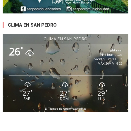
CLIMA EN SAN PEDRO
CLIMA EN SAN PEDRO
26
°
light rain
91% humedad
viento: 9m/s OSO
MAX 26 • MIN 26
27
27
29
°
°
°
SAB
DOM
LUN
El Tiempo de OpenWeatherMap