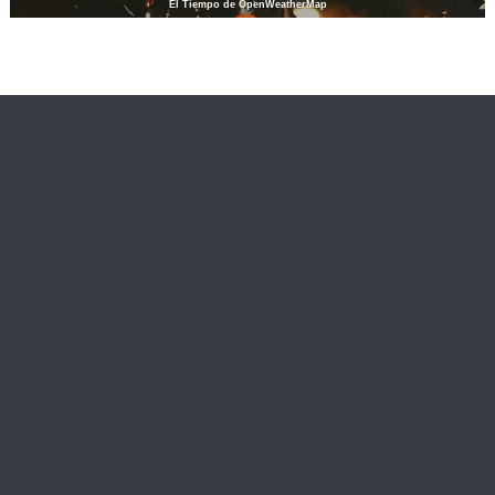
El Tiempo de OpenWeatherMap