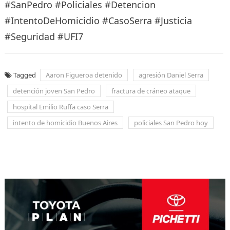
#SanPedro #Policiales #Detencion
#IntentoDeHomicidio #CasoSerra #Justicia
#Seguridad #UFI7
Tagged
Aaron Figueroa detenido
agresión Daniel Serra
detención joven San Pedro
fractura de cráneo ataque
hospital Emilio Ruffa caso Serra
intento de homicidio Buenos Aires
policiales San Pedro hoy
Navegación
de
entradas