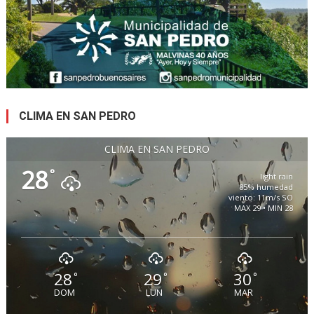
CLIMA EN SAN PEDRO
CLIMA EN SAN PEDRO
28
°
light rain
85% humedad
viento: 11m/s SO
MAX 29 • MIN 28
28
29
30
°
°
°
DOM
LUN
MAR