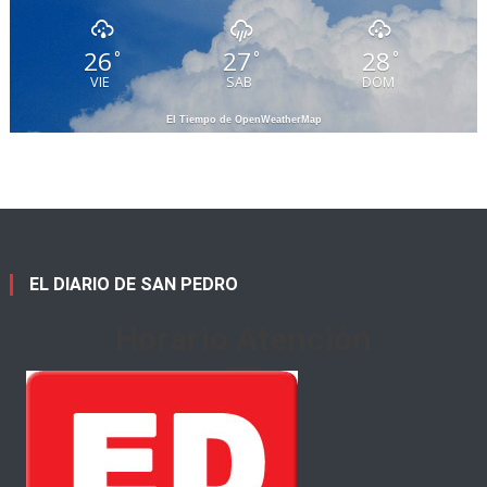
26
27
28
°
°
°
VIE
SAB
DOM
El Tiempo de OpenWeatherMap
EL DIARIO DE SAN PEDRO
Horario Atención