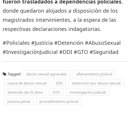
fueron trasladados a dependencias policiales
,
donde quedaron alojados a disposición de los
magistrados intervinientes, a la espera de las
respectivas declaraciones indagatorias.
#Policiales #Justicia #Detención #AbusoSexual
#InvestigaciónJudicial #DDI #GTO #Seguridad
Tagged
abuso sexual agravado
allanamiento policial
causa de abuso sexual
DDI
detención por abuso sexual
detenido de 25 años
GTO
investigación judicial
justicia penal
procedimiento policial
Navegación
de