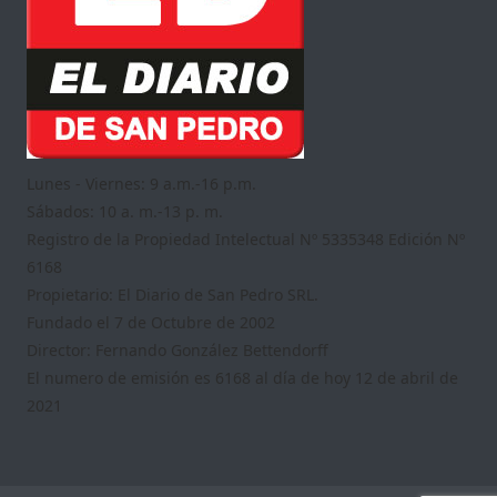
Lunes - Viernes: 9 a.m.-16 p.m.
Sábados: 10 a. m.-13 p. m.
Registro de la Propiedad Intelectual Nº 5335348 Edición Nº
6168
Propietario: El Diario de San Pedro SRL.
Fundado el 7 de Octubre de 2002
Director: Fernando González Bettendorff
El numero de emisión es 6168 al día de hoy 12 de abril de
2021