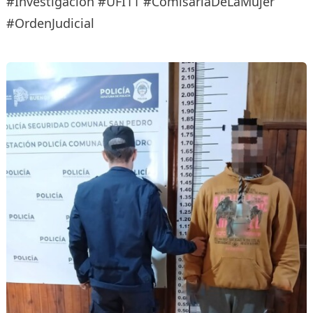
#Investigación #UFI11 #ComisaríaDeLaMujer
#OrdenJudicial