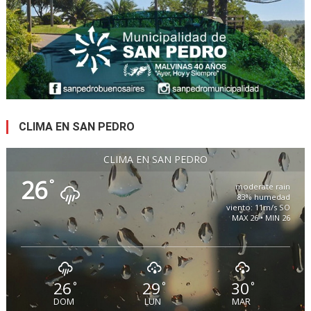
CLIMA EN SAN PEDRO
CLIMA EN SAN PEDRO
26
°
moderate rain
83% humedad
viento: 11m/s SO
MAX 26 • MIN 26
26
29
30
°
°
°
DOM
LUN
MAR