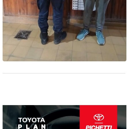
Navegación
de
entradas