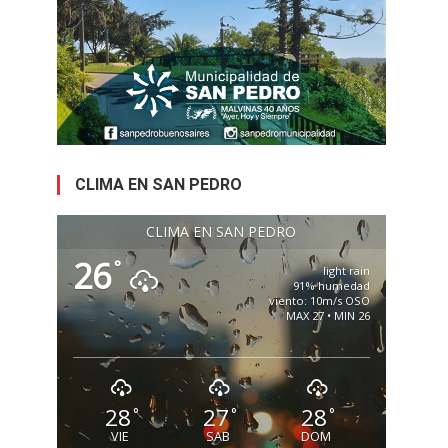
CLIMA EN SAN PEDRO
CLIMA EN SAN PEDRO
26
°
light rain
91% humedad
viento: 10m/s OSO
MAX 27 • MIN 26
28
27
28
°
°
°
VIE
SAB
DOM