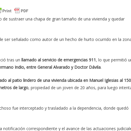
o de sustraer una chapa de gran tamaño de una vivienda y quedar
de ser señalado como autor de un hecho de hurto ocurrido en la zon
ició tras un
llamado al servicio de emergencias 911
, lo que permitió u
ermano Indio, entre General Alvarado y Doctor Dávila
.
ado al patio lindero de una vivienda ubicada en Manuel Iglesias al 15
etros de largo
, propiedad de un joven de 20 años, para luego intent
spechoso fue interceptado y trasladado a la dependencia, donde quedó
la notificación correspondiente y el avance de las actuaciones judicial