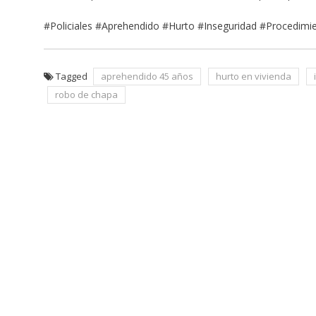
#Policiales #Aprehendido #Hurto #Inseguridad #Procedimi
Tagged
aprehendido 45 años
hurto en vivienda
robo de chapa
Navegación
de
entradas