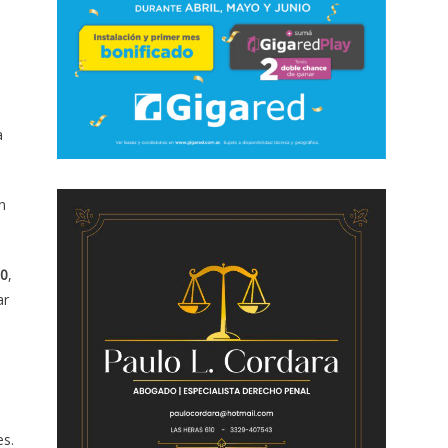
a
n
00
,
ar
es.