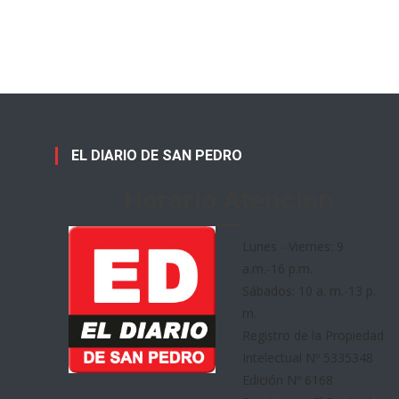
EL DIARIO DE SAN PEDRO
Horario Atención
Lunes - Viernes: 9
a.m.-16 p.m.
Sábados: 10 a. m.-13 p.
m.
Registro de la Propiedad
Intelectual Nº 5335348
Edición Nº 6168