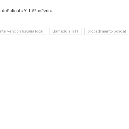
entoPolicial #911 #SanPedro
intervención fiscalía local
Llamado al 911
procedimiento policial