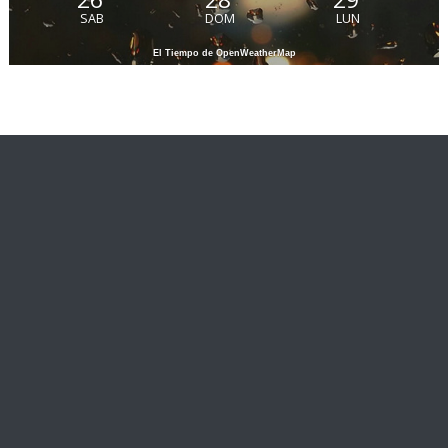
SAB
DOM
LUN
El Tiempo de OpenWeatherMap