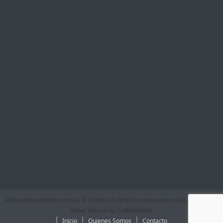
eldiariodesanpedro.com.ar © Todos los derechos reservados 2022
|
Theme:
News Vibrant by
CodeVibrant
.
Inicio
Quienes Somos
Contacto