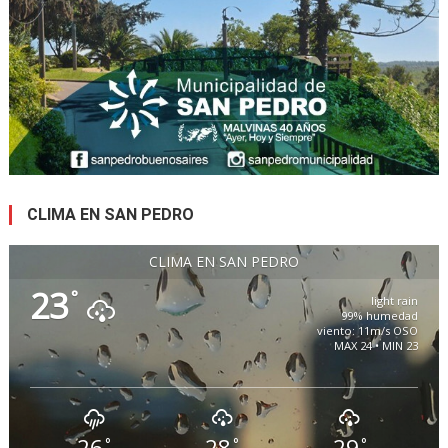
CLIMA EN SAN PEDRO
CLIMA EN SAN PEDRO
23
°
light rain
99% humedad
viento: 11m/s OSO
MAX 24 • MIN 23
26
28
29
°
°
°