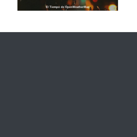
El Tiempo de OpenWeatherMap