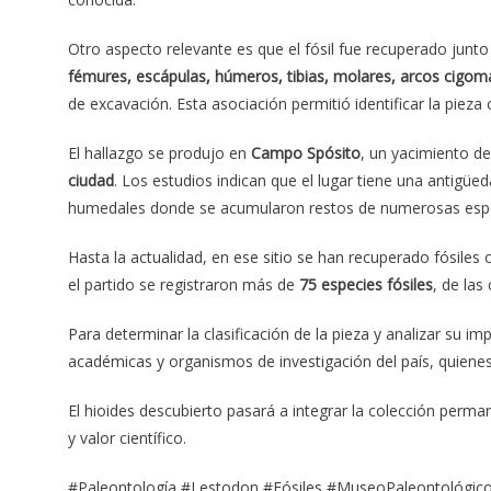
Otro aspecto relevante es que el fósil fue recuperado junto 
fémures, escápulas, húmeros, tibias, molares, arcos cigom
de excavación. Esta asociación permitió identificar la pieza 
El hallazgo se produjo en
Campo Spósito
, un yacimiento de
ciudad
. Los estudios indican que el lugar tiene una antigüe
humedales donde se acumularon restos de numerosas espec
Hasta la actualidad, en ese sitio se han recuperado fósiles
el partido se registraron más de
75 especies fósiles
, de las
Para determinar la clasificación de la pieza y analizar su imp
académicas y organismos de investigación del país, quienes
El hioides descubierto pasará a integrar la colección per
y valor científico.
#Paleontología #Lestodon #Fósiles #MuseoPaleontológico 