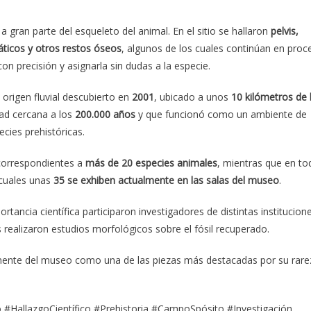
a gran parte del esqueleto del animal. En el sitio se hallaron
pelvis,
áticos y otros restos óseos
, algunos de los cuales continúan en proc
con precisión y asignarla sin dudas a la especie.
 origen fluvial descubierto en
2001
, ubicado a unos
10 kilómetros de 
dad cercana a los
200.000 años
y que funcionó como un ambiente de
ies prehistóricas.
 correspondientes a
más de 20 especies animales
, mientras que en to
 cuales unas
35 se exhiben actualmente en las salas del museo
.
ortancia científica participaron investigadores de distintas institucion
 realizaron estudios morfológicos sobre el fósil recuperado.
manente del museo como una de las piezas más destacadas por su rare
#HallazgoCientífico #Prehistoria #CampoSpósito #Investigación