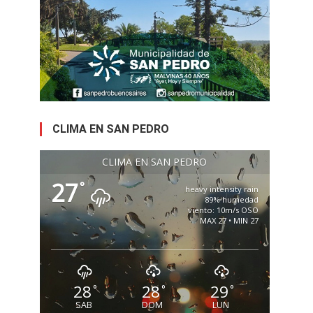
CLIMA EN SAN PEDRO
CLIMA EN SAN PEDRO
27
°
heavy intensity rain
89% humedad
viento: 10m/s OSO
MAX 27 • MIN 27
28
28
29
°
°
°
SAB
DOM
LUN