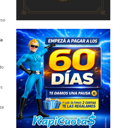
eso
la
do
es
za