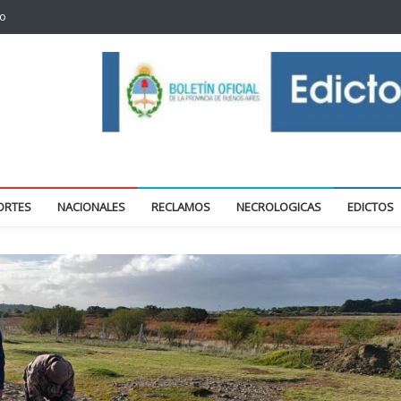
to
oticias locales y regionales
ORTES
NACIONALES
RECLAMOS
NECROLOGICAS
EDICTOS