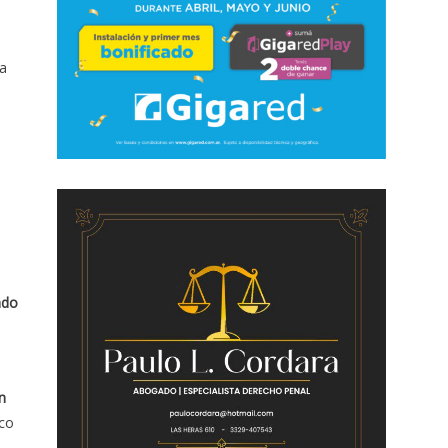
la
ado
n
oco