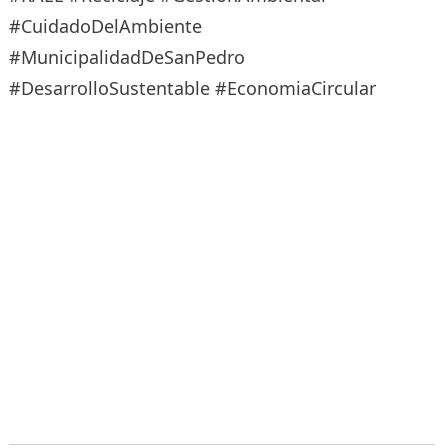
#CuidadoDelAmbiente
#MunicipalidadDeSanPedro
#DesarrolloSustentable #EconomiaCircular