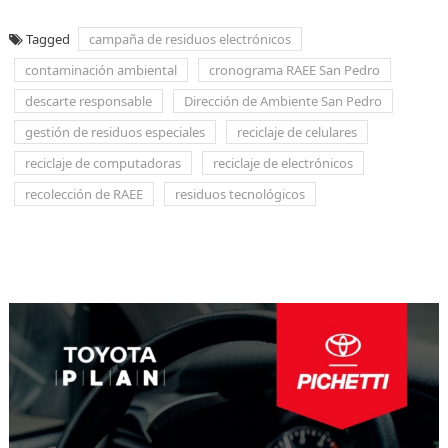
Tagged
campaña de residuos electrónicos
contaminación ambiental
cronograma RAEE San Pedro
descarte responsable
Dirección de Ambiente San Pedro
gestión de residuos especiales
reciclaje de celulares
reciclaje de computadoras
reciclaje de electrónicos
recolección de RAEE
residuos tecnológicos
Navegación
de
entradas