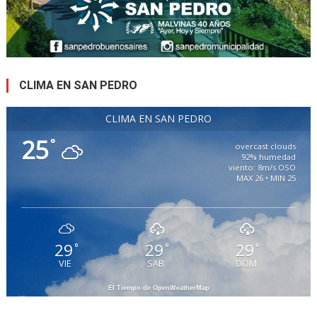
CLIMA EN SAN PEDRO
CLIMA EN SAN PEDRO
25
°
overcast clouds
92% humedad
viento: 8m/s OSO
MAX 26 • MIN 25
29
29
29
°
°
°
VIE
SAB
DOM
El Tiempo de OpenWeatherMap