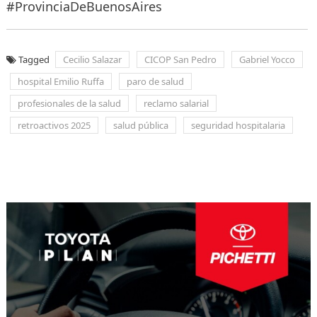
#ProvinciaDeBuenosAires
Tagged
Cecilio Salazar
CICOP San Pedro
Gabriel Yocco
hospital Emilio Ruffa
paro de salud
profesionales de la salud
reclamo salarial
retroactivos 2025
salud pública
seguridad hospitalaria
Navegación
de
entradas