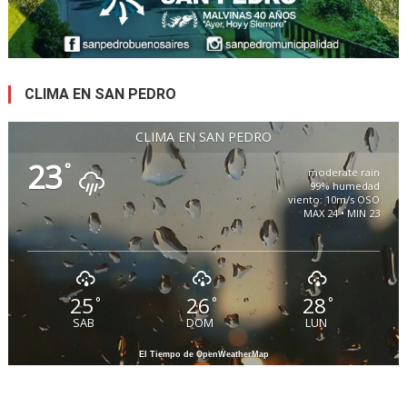
CLIMA EN SAN PEDRO
CLIMA EN SAN PEDRO
23
°
moderate rain
99% humedad
viento: 10m/s OSO
MAX 24 • MIN 23
25
26
28
°
°
°
SAB
DOM
LUN
El Tiempo de OpenWeatherMap