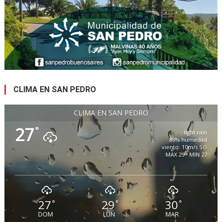
CLIMA EN SAN PEDRO
CLIMA EN SAN PEDRO
27
°
light rain
89% humedad
viento: 10m/s SO
MAX 29 • MIN 27
27
29
30
°
°
°
DOM
LUN
MAR