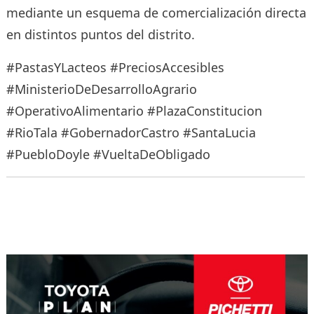
mediante un esquema de comercialización directa
en distintos puntos del distrito.
#PastasYLacteos #PreciosAccesibles
#MinisterioDeDesarrolloAgrario
#OperativoAlimentario #PlazaConstitucion
#RioTala #GobernadorCastro #SantaLucia
#PuebloDoyle #VueltaDeObligado
Navegación
de
entradas