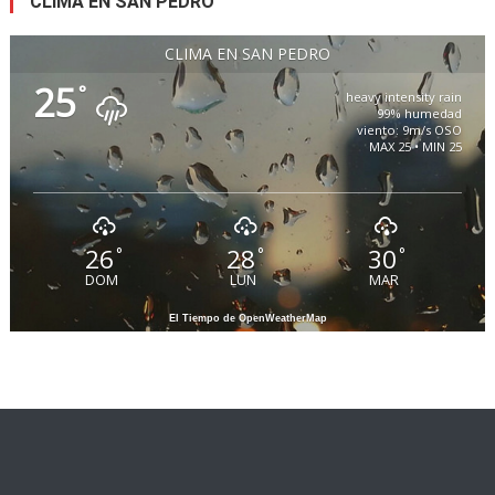
CLIMA EN SAN PEDRO
CLIMA EN SAN PEDRO
25
°
heavy intensity rain
99% humedad
viento: 9m/s OSO
MAX 25 • MIN 25
26
28
30
°
°
°
DOM
LUN
MAR
El Tiempo de OpenWeatherMap