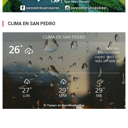
CLIMA EN SAN PEDRO
CLIMA EN SAN PEDRO
26
°
light rain
93% humedad
viento: 8m/s SO
MAX 26 • MIN 26
27
29
29
°
°
°
LUN
MAR
MIE
El Tiempo de OpenWeatherMap