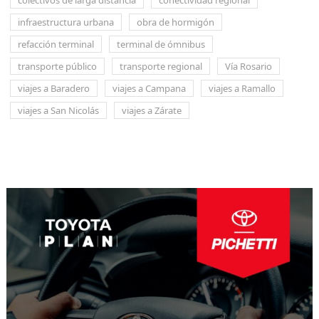
colectivos de larga distancia
conectividad regional
infraestructura urbana
obra de hormigón
refacción terminal
terminal de ómnibus
transporte público
transporte regional
Vía Rosario
viajes a Baradero
viajes a Campana
viajes a Ramallo
viajes a San Nicolás
viajes a Zárate
Navegación
de
entradas