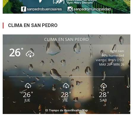
CLIMA EN SAN PEDRO
CLIMA EN SAN PEDRO
26
°
light rain
94% humedad
viento: 8m/s OSO
MAX 26 • MIN 26
26
28
28
°
°
°
JUE
VIE
SAB
El Tiempo de OpenWeatherMap