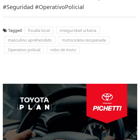
#Seguridad #OperativoPolicial
Tagged
fiscalía local
inseguridad urbana
masculino aprehendido
motocicleta recuperada
Operativo policial
robo de moto
Navegación
de
entradas