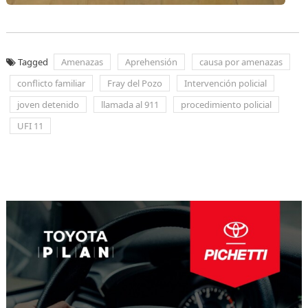
Tagged
Amenazas
Aprehensión
causa por amenazas
conflicto familiar
Fray del Pozo
Intervención policial
joven detenido
llamada al 911
procedimiento policial
UFI 11
Navegación
de
entradas