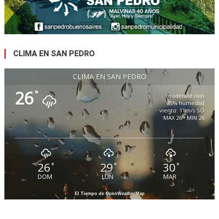
CLIMA EN SAN PEDRO
CLIMA EN SAN PEDRO
26
°
moderate rain
85% humedad
viento: 11m/s SO
MAX 26 • MIN 26
26
29
30
°
°
°
DOM
LUN
MAR
El Tiempo de OpenWeatherMap