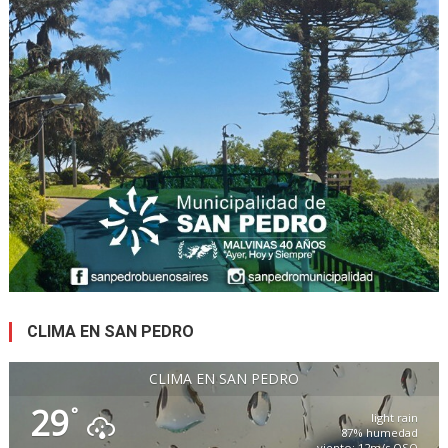
CLIMA EN SAN PEDRO
CLIMA EN SAN PEDRO
29
°
light rain
87% humedad
viento: 12m/s OSO