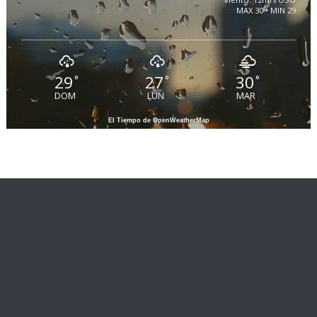
MAX 30 • MIN 29
29
27
30
°
°
°
DOM
LUN
MAR
El Tiempo de OpenWeatherMap