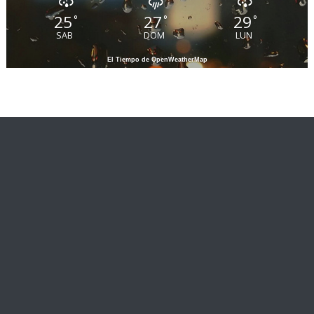
25
27
29
°
°
°
SAB
DOM
LUN
El Tiempo de OpenWeatherMap