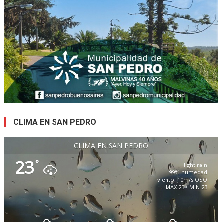
CLIMA EN SAN PEDRO
CLIMA EN SAN PEDRO
23
°
light rain
99% humedad
viento: 10m/s OSO
MAX 23 • MIN 23