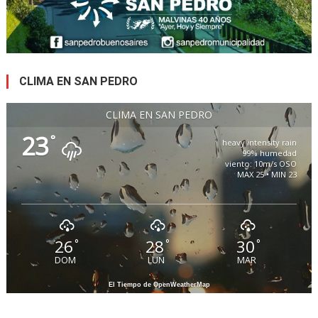
CLIMA EN SAN PEDRO
CLIMA EN SAN PEDRO
23
°
heavy intensity rain
99% humedad
viento: 10m/s OSO
MAX 25 • MIN 23
26
28
30
°
°
°
DOM
LUN
MAR
El Tiempo de OpenWeatherMap