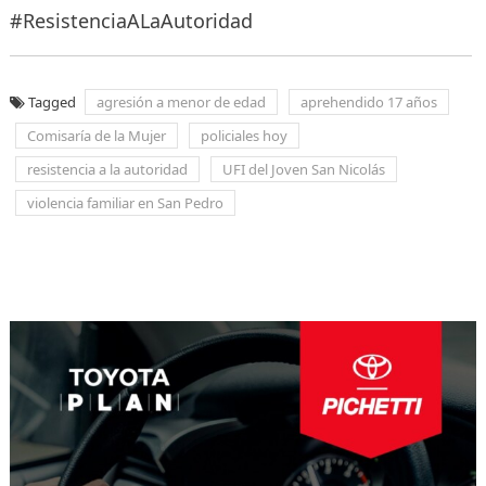
#ResistenciaALaAutoridad
Tagged
agresión a menor de edad
aprehendido 17 años
Comisaría de la Mujer
policiales hoy
resistencia a la autoridad
UFI del Joven San Nicolás
violencia familiar en San Pedro
Navegación
de
entradas