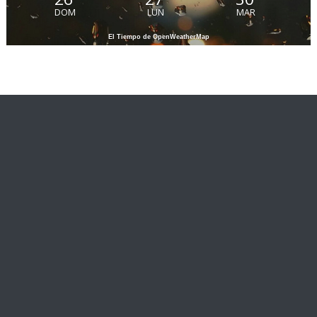
DOM
LUN
MAR
El Tiempo de OpenWeatherMap