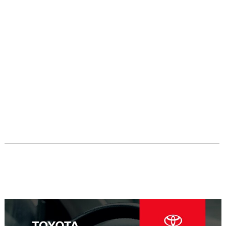
Navegación
de
entradas