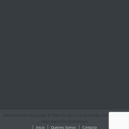
eldiariodesanpedro.com.ar © Todos los derechos reservados 2022
|
Theme:
News Vibrant by
CodeVibrant
.
Inicio
Quienes Somos
Contacto