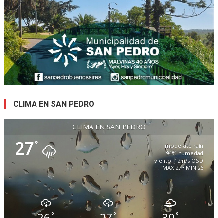
CLIMA EN SAN PEDRO
CLIMA EN SAN PEDRO
27
°
moderate rain
94% humedad
viento: 12m/s OSO
MAX 27 • MIN 26
26
27
30
°
°
°