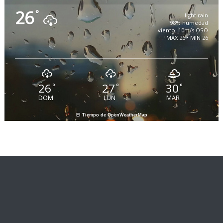
26
°
light rain
98% humedad
viento: 10m/s OSO
MAX 26 • MIN 26
26
27
30
°
°
°
DOM
LUN
MAR
El Tiempo de OpenWeatherMap