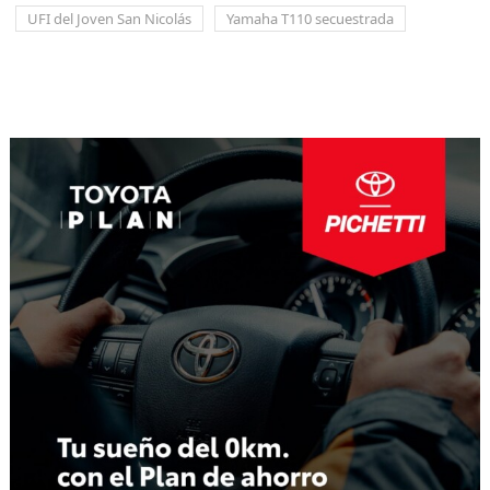
UFI del Joven San Nicolás
Yamaha T110 secuestrada
Navegación
de
entradas