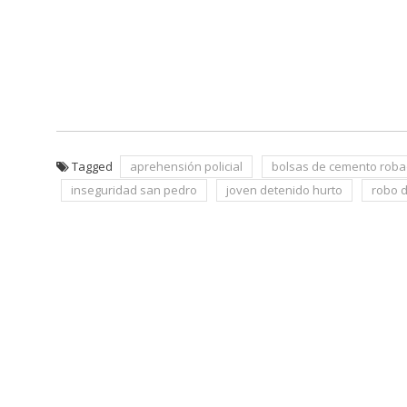
Tagged
aprehensión policial
bolsas de cemento rob
inseguridad san pedro
joven detenido hurto
robo 
Navegación
de
entradas