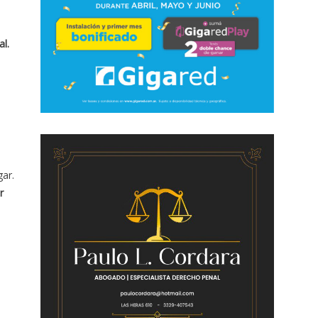
al.
gar.
r