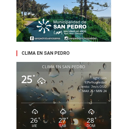
CLIMA EN SAN PEDRO
CLIMA EN SAN PEDRO
25
°
light rain
93% humedad
viento: 7m/s OSO
MAX 26 • MIN 24
26
27
28
°
°
°
VIE
SAB
DOM