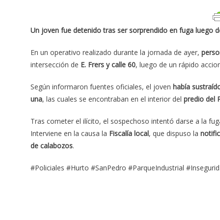
Un joven fue detenido tras ser sorprendido en fuga luego de
En un operativo realizado durante la jornada de ayer,
perso
intersección de
E. Frers y calle 60
, luego de un rápido accio
Según informaron fuentes oficiales, el joven
había sustraíd
una
, las cuales se encontraban en el interior del
predio del 
Tras cometer el ilícito, el sospechoso intentó darse a la fug
Interviene en la causa la
Fiscalía local
, que dispuso la
notifi
de calabozos
.
#Policiales #Hurto #SanPedro #ParqueIndustrial #Inseguri