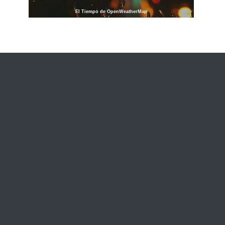
El Tiempo de OpenWeatherMap