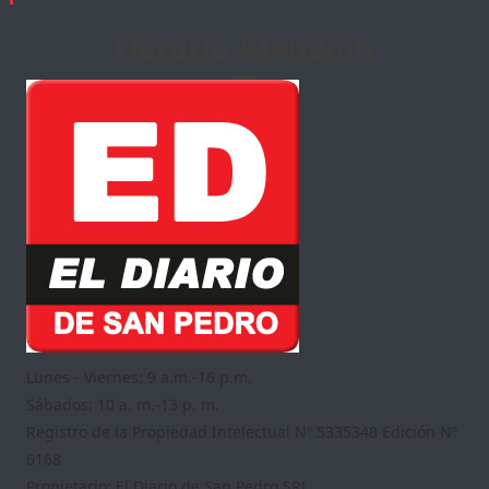
Horario Atención
Lunes - Viernes: 9 a.m.-16 p.m.
Sábados: 10 a. m.-13 p. m.
Registro de la Propiedad Intelectual Nº 5335348 Edición Nº
6168
Propietario: El Diario de San Pedro SRL.