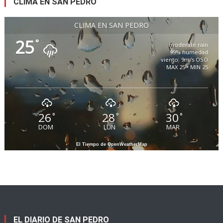
CLIMA EN SAN PEDRO
CLIMA EN SAN PEDRO
25
°
moderate rain
99% humedad
viento: 9m/s OSO
MAX 25 • MIN 25
26
28
30
°
°
°
DOM
LUN
MAR
El Tiempo de OpenWeatherMap
EL DIARIO DE SAN PEDRO