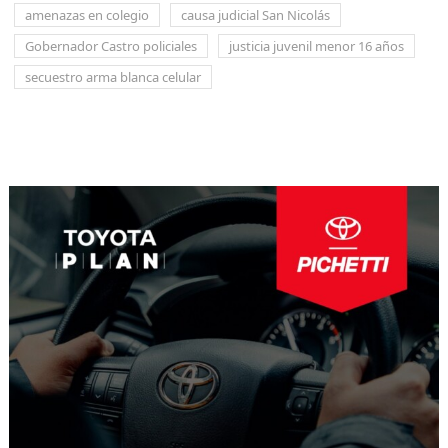
amenazas en colegio
causa judicial San Nicolás
Gobernador Castro policiales
justicia juvenil menor 16 años
secuestro arma blanca celular
Navegación
de
entradas