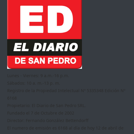
Lunes - Viernes: 9 a.m.-16 p.m.
Sábados: 10 a. m.-13 p. m.
Registro de la Propiedad Intelectual Nº 5335348 Edición Nº
6168
Propietario: El Diario de San Pedro SRL.
Fundado el 7 de Octubre de 2002
Director: Fernando González Bettendorff
El numero de emisión es 6168 al día de hoy 12 de abril de