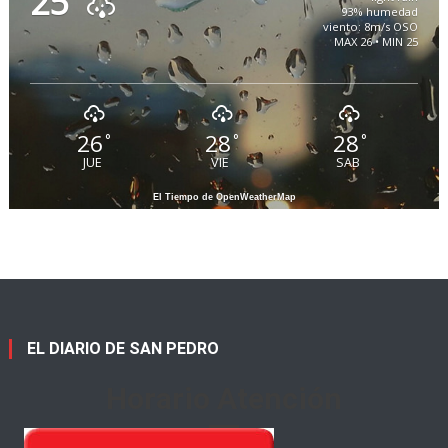
25
93% humedad
viento: 8m/s OSO
MAX 26 • MIN 25
26
28
28
°
°
°
JUE
VIE
SAB
El Tiempo de OpenWeatherMap
EL DIARIO DE SAN PEDRO
Horario Atención