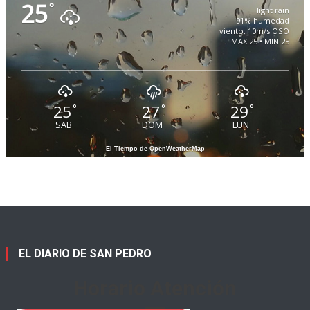
25
°
light rain
91% humedad
viento: 10m/s OSO
MAX 25 • MIN 25
25
27
29
°
°
°
SAB
DOM
LUN
El Tiempo de OpenWeatherMap
EL DIARIO DE SAN PEDRO
Horario Atención