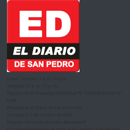
Lunes - Viernes: 9 a.m.-16 p.m.
Sábados: 10 a. m.-13 p. m.
Registro de la Propiedad Intelectual Nº 5335348 Edición Nº
6168
Propietario: El Diario de San Pedro SRL.
Fundado el 7 de Octubre de 2002
Director: Fernando González Bettendorff
El numero de emisión es 6168 al día de hoy 12 de abril de