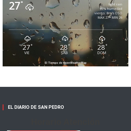
27
°
light rain
91% humedad
viento: 8m/s OSO
MAX 27 • MIN 26
27
28
28
°
°
°
VIE
SAB
DOM
El Tiempo de OpenWeatherMap
EL DIARIO DE SAN PEDRO
Horario Atención