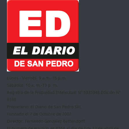
Lunes - Viernes: 9 a.m.-16 p.m.
Sábados: 10 a. m.-13 p. m.
Registro de la Propiedad Intelectual Nº 5335348 Edición Nº
6168
Propietario: El Diario de San Pedro SRL.
Fundado el 7 de Octubre de 2002
Director: Fernando González Bettendorff
El numero de emisión es 6168 al día de hoy 12 de abril de