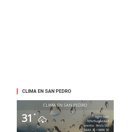
CLIMA EN SAN PEDRO
CLIMA EN SAN PEDRO
31
°
light rain
76% humedad
viento: 9m/s SO
MAX 31 • MIN 30