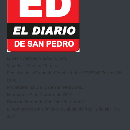
Lunes - Viernes: 9 a.m.-16 p.m.
Sábados: 10 a. m.-13 p. m.
Registro de la Propiedad Intelectual Nº 5335348 Edición Nº
6168
Propietario: El Diario de San Pedro SRL.
Fundado el 7 de Octubre de 2002
Director: Fernando González Bettendorff
El numero de emisión es 6168 al día de hoy 12 de abril de
2021