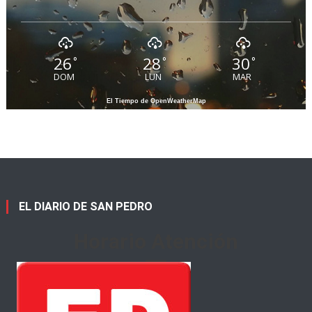
26
28
30
°
°
°
DOM
LUN
MAR
El Tiempo de OpenWeatherMap
EL DIARIO DE SAN PEDRO
Horario Atención