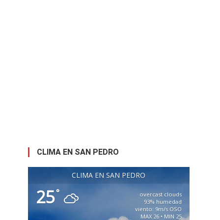
CLIMA EN SAN PEDRO
CLIMA EN SAN PEDRO
25
°
overcast clouds
93% humedad
viento: 9m/s OSO
MAX 26 • MIN 25