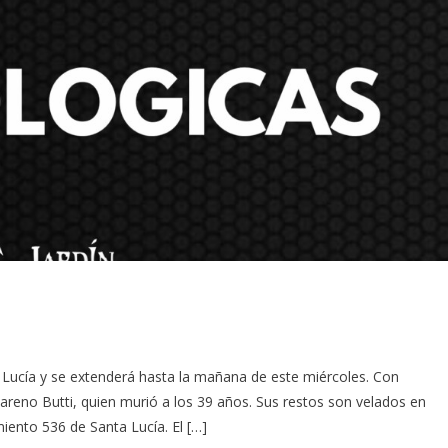
nta Lucía y se extenderá hasta la mañana de este miércoles. Con
areno Butti, quien murió a los 39 años. Sus restos son velados en
miento 536 de Santa Lucía. El […]