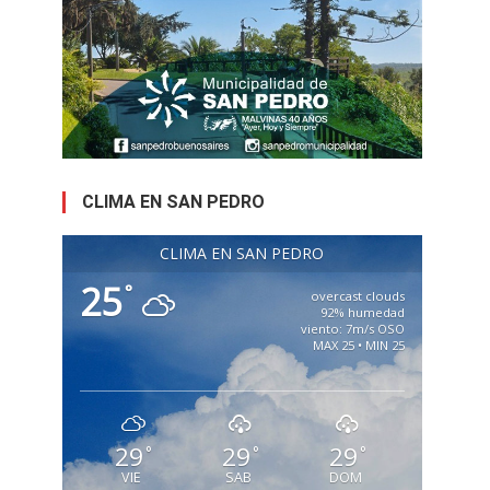
CLIMA EN SAN PEDRO
CLIMA EN SAN PEDRO
25
°
overcast clouds
92% humedad
viento: 7m/s OSO
MAX 25 • MIN 25
29
29
29
°
°
°
VIE
SAB
DOM