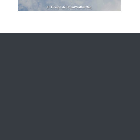
El Tiempo de OpenWeatherMap