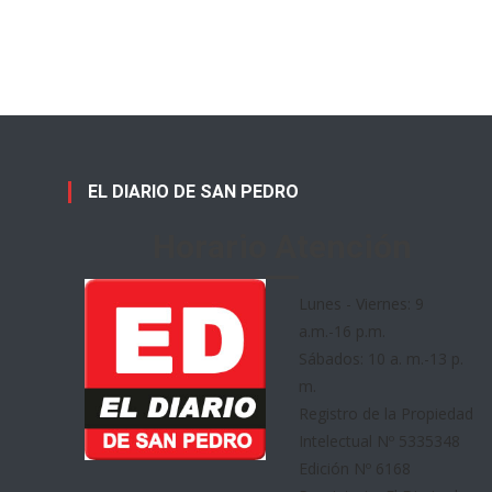
EL DIARIO DE SAN PEDRO
Horario Atención
Lunes - Viernes: 9
a.m.-16 p.m.
Sábados: 10 a. m.-13 p.
m.
Registro de la Propiedad
Intelectual Nº 5335348
Edición Nº 6168