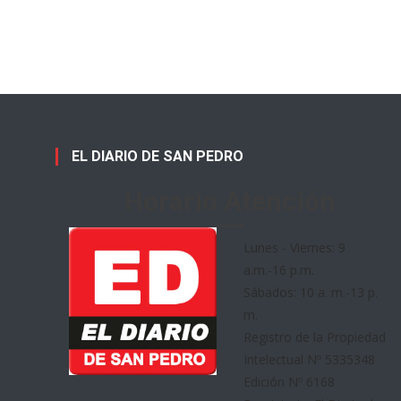
EL DIARIO DE SAN PEDRO
Horario Atención
Lunes - Viernes: 9
a.m.-16 p.m.
Sábados: 10 a. m.-13 p.
m.
Registro de la Propiedad
Intelectual Nº 5335348
Edición Nº 6168