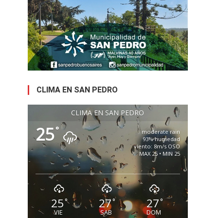
CLIMA EN SAN PEDRO
CLIMA EN SAN PEDRO
25
°
moderate rain
93% humedad
viento: 8m/s OSO
MAX 25 • MIN 25
25
27
27
°
°
°
VIE
SAB
DOM