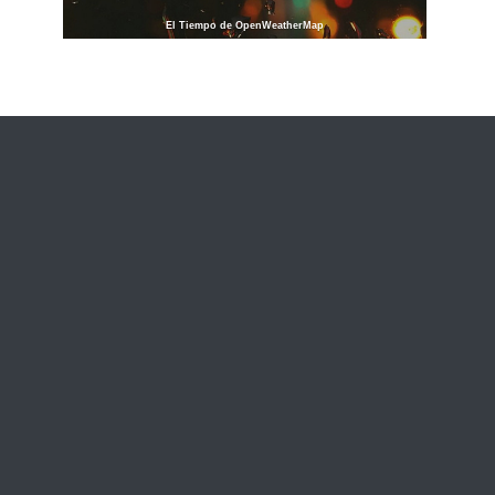
El Tiempo de OpenWeatherMap