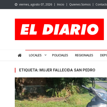
Skip
viernes, agosto 07, 2026
Inicio
Quienes Somos
Contact
to
content
El Diario de San Pedro | N
Noticias de San Pedro y la región
LOCALES
POLICIALES
REGIONALES
DEP
ETIQUETA:
MUJER FALLECIDA SAN PEDRO