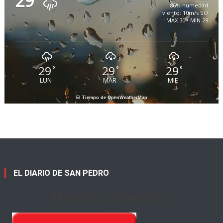
29
86% humedad
viento: 10m/s SO
MAX 30 • MIN 29
29
29
29
°
°
°
LUN
MAR
MIE
El Tiempo de OpenWeatherMap
EL DIARIO DE SAN PEDRO
Horario Atención