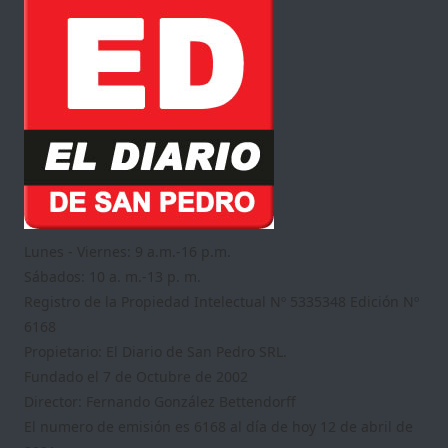
Lunes - Viernes: 9 a.m.-16 p.m.
Sábados: 10 a. m.-13 p. m.
Registro de la Propiedad Intelectual Nº 5335348 Edición Nº
6168
Propietario: El Diario de San Pedro SRL.
Fundado el 7 de Octubre de 2002
Director: Fernando González Bettendorff
El numero de emisión es 6168 al día de hoy 12 de abril de