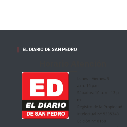
EL DIARIO DE SAN PEDRO
Horario Atención
Lunes - Viernes: 9
a.m.-16 p.m.
Sábados: 10 a. m.-13 p.
m.
Registro de la Propiedad
Intelectual Nº 5335348
Edición Nº 6168