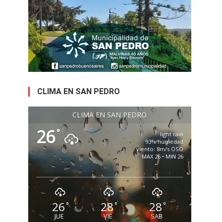
CLIMA EN SAN PEDRO
CLIMA EN SAN PEDRO
26
°
light rain
93% humedad
viento: 8m/s OSO
MAX 26 • MIN 26
26
28
28
°
°
°
JUE
VIE
SAB