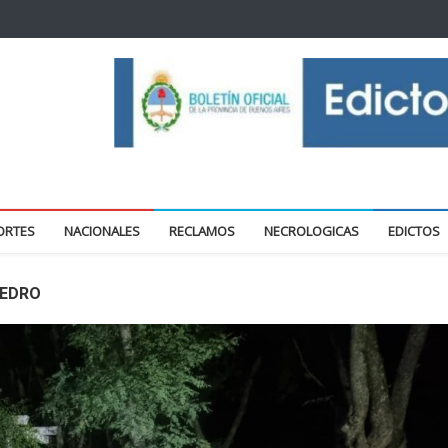
oticias locales y regionales
ORTES
NACIONALES
RECLAMOS
NECROLOGICAS
EDICTOS
PEDRO