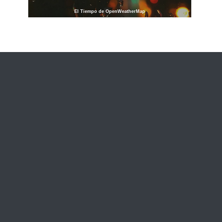
El Tiempo de OpenWeatherMap