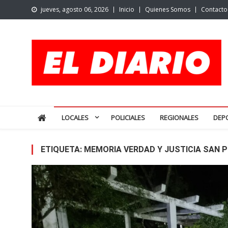
Skip
jueves, agosto 06, 2026
Inicio
Quienes Somos
Contacto
to
content
El Diario de San Pedro | N
Noticias de San Pedro y la región
LOCALES
POLICIALES
REGIONALES
DEP
ETIQUETA:
MEMORIA VERDAD Y JUSTICIA SAN 