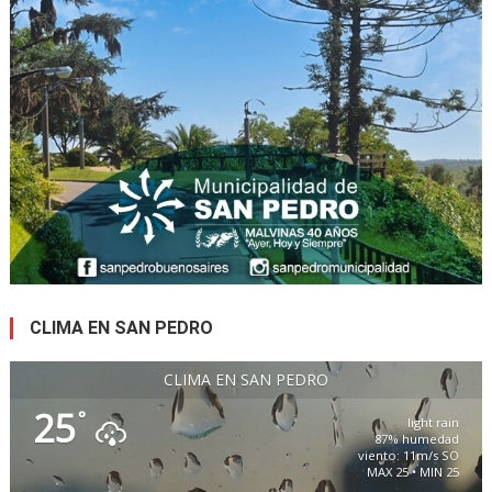
CLIMA EN SAN PEDRO
CLIMA EN SAN PEDRO
25
°
light rain
87% humedad
viento: 11m/s SO
MAX 25 • MIN 25