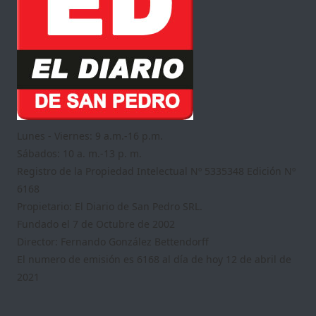
Lunes - Viernes: 9 a.m.-16 p.m.
Sábados: 10 a. m.-13 p. m.
Registro de la Propiedad Intelectual Nº 5335348 Edición Nº
6168
Propietario: El Diario de San Pedro SRL.
Fundado el 7 de Octubre de 2002
Director: Fernando González Bettendorff
El numero de emisión es 6168 al día de hoy 12 de abril de
2021