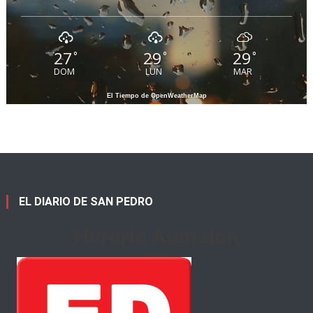
27
29
29
°
°
°
DOM
LUN
MAR
El Tiempo de OpenWeatherMap
EL DIARIO DE SAN PEDRO
Horario Atención