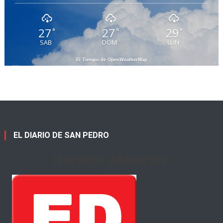
27
27
29
°
°
°
SAB
DOM
LUN
El Tiempo de OpenWeatherMap
EL DIARIO DE SAN PEDRO
Horario Atención