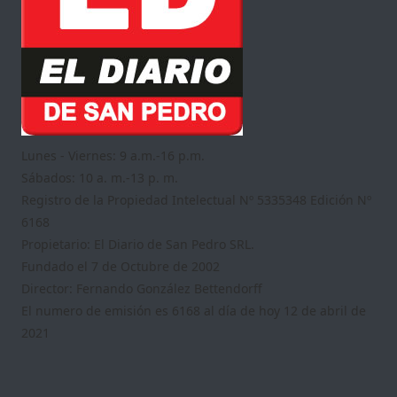
Lunes - Viernes: 9 a.m.-16 p.m.
Sábados: 10 a. m.-13 p. m.
Registro de la Propiedad Intelectual Nº 5335348 Edición Nº
6168
Propietario: El Diario de San Pedro SRL.
Fundado el 7 de Octubre de 2002
Director: Fernando González Bettendorff
El numero de emisión es 6168 al día de hoy 12 de abril de
2021