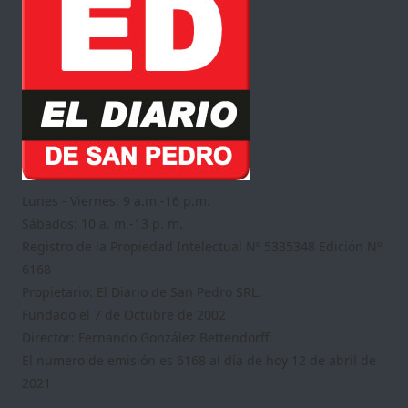
Lunes - Viernes: 9 a.m.-16 p.m.
Sábados: 10 a. m.-13 p. m.
Registro de la Propiedad Intelectual Nº 5335348 Edición Nº
6168
Propietario: El Diario de San Pedro SRL.
Fundado el 7 de Octubre de 2002
Director: Fernando González Bettendorff
El numero de emisión es 6168 al día de hoy 12 de abril de
2021