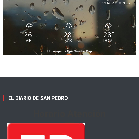
MAX 26 • MIN 25
26
28
28
°
°
°
VIE
SAB
DOM
El Tiempo de OpenWeatherMap
EL DIARIO DE SAN PEDRO
Horario Atención