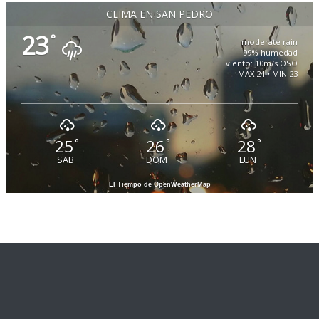
CLIMA EN SAN PEDRO
23
°
moderate rain
99% humedad
viento: 10m/s OSO
MAX 24 • MIN 23
25
26
28
°
°
°
SAB
DOM
LUN
El Tiempo de OpenWeatherMap