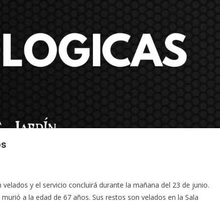
os
n velados y el servicio concluirá durante la mañana del 23 de junio.
n murió a la edad de 67 años. Sus restos son velados en la Sala