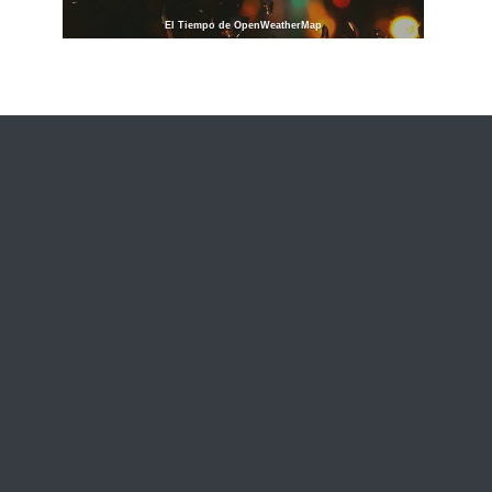
El Tiempo de OpenWeatherMap