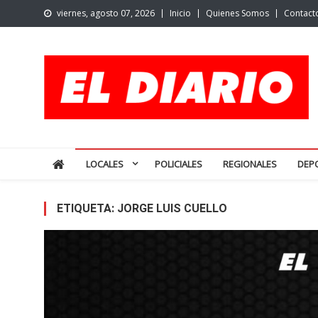
Skip
viernes, agosto 07, 2026
Inicio
Quienes Somos
Contact
to
content
El Diario de San Pedro | N
Noticias de San Pedro y la región
LOCALES
POLICIALES
REGIONALES
DEP
ETIQUETA:
JORGE LUIS CUELLO