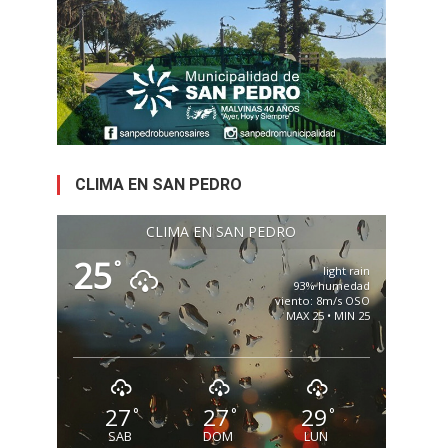
CLIMA EN SAN PEDRO
CLIMA EN SAN PEDRO
25
°
light rain
93% humedad
viento: 8m/s OSO
MAX 25 • MIN 25
27
27
29
°
°
°
SAB
DOM
LUN