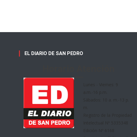
EL DIARIO DE SAN PEDRO
Horario Atención
Lunes - Viernes: 9
a.m.-16 p.m.
Sábados: 10 a. m.-13 p.
m.
Registro de la Propiedad
Intelectual Nº 5335348
Edición Nº 6168