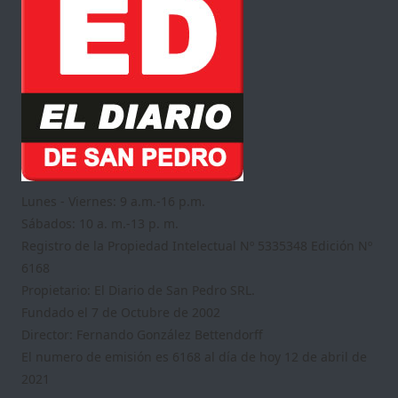
Lunes - Viernes: 9 a.m.-16 p.m.
Sábados: 10 a. m.-13 p. m.
Registro de la Propiedad Intelectual Nº 5335348 Edición Nº
6168
Propietario: El Diario de San Pedro SRL.
Fundado el 7 de Octubre de 2002
Director: Fernando González Bettendorff
El numero de emisión es 6168 al día de hoy 12 de abril de
2021