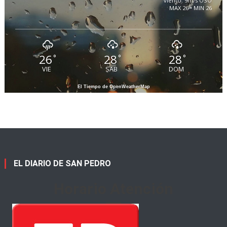
viento: 9m/s OSO
MAX 26 • MIN 26
26
28
28
°
°
°
VIE
SAB
DOM
El Tiempo de OpenWeatherMap
EL DIARIO DE SAN PEDRO
Horario Atención