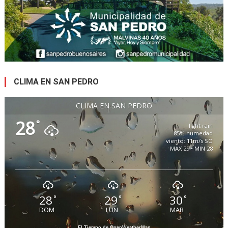
CLIMA EN SAN PEDRO
CLIMA EN SAN PEDRO
28
°
light rain
85% humedad
viento: 11m/s SO
MAX 29 • MIN 28
28
29
30
°
°
°
DOM
LUN
MAR
El Tiempo de OpenWeatherMap