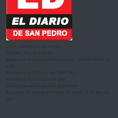
Lunes - Viernes: 9 a.m.-16 p.m.
Sábados: 10 a. m.-13 p. m.
Registro de la Propiedad Intelectual Nº 5335348 Edición Nº
6168
Propietario: El Diario de San Pedro SRL.
Fundado el 7 de Octubre de 2002
Director: Fernando González Bettendorff
El numero de emisión es 6168 al día de hoy 12 de abril de
2021