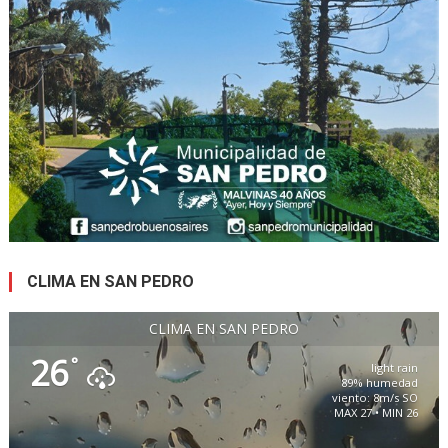
CLIMA EN SAN PEDRO
CLIMA EN SAN PEDRO
26
°
light rain
89% humedad
viento: 8m/s SO
MAX 27 • MIN 26