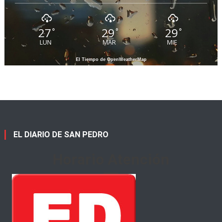
27
29
29
°
°
°
LUN
MAR
MIE
El Tiempo de OpenWeatherMap
EL DIARIO DE SAN PEDRO
Horario Atención