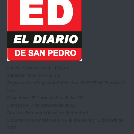
Lunes - Viernes: 9 a.m.-16 p.m.
Sábados: 10 a. m.-13 p. m.
Registro de la Propiedad Intelectual Nº 5335348 Edición Nº
6168
Propietario: El Diario de San Pedro SRL.
Fundado el 7 de Octubre de 2002
Director: Fernando González Bettendorff
El numero de emisión es 6168 al día de hoy 12 de abril de
2021