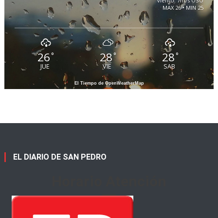
viento: 7m/s OSO
MAX 26 • MIN 25
26
28
28
°
°
°
JUE
VIE
SAB
El Tiempo de OpenWeatherMap
EL DIARIO DE SAN PEDRO
Horario Atención